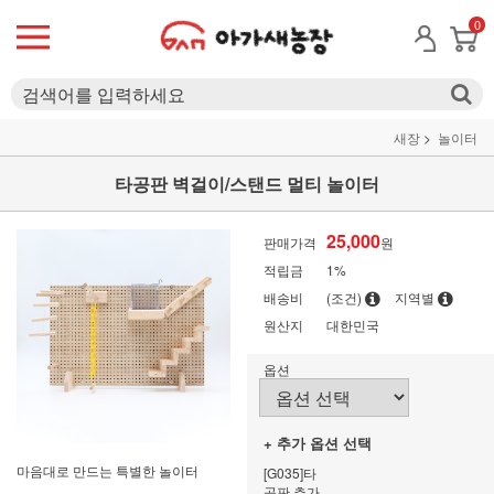
0
새장
놀이터
타공판 벽걸이/스탠드 멀티 놀이터
25,000
판매가격
원
적립금
1%
배송비
(조건)
지역별
원산지
대한민국
옵션
+ 추가 옵션 선택
마음대로 만드는 특별한 놀이터
[G035]타
공판 추가